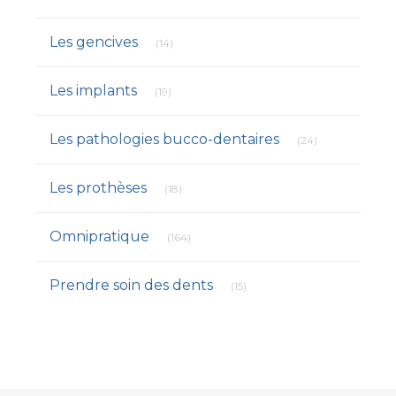
Articles Count
Les gencives
(14)
Articles Count
Les implants
(19)
Articles Count
Les pathologies bucco-dentaires
(24)
Articles Count
Les prothèses
(18)
Articles Count
Omnipratique
(164)
Articles Count
Prendre soin des dents
(15)