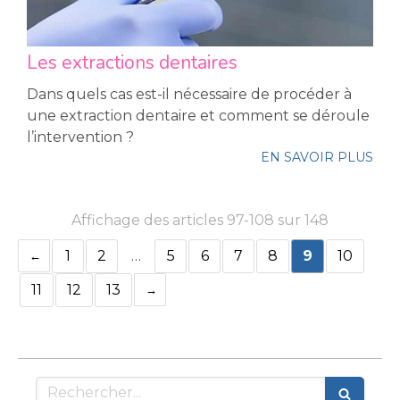
Les extractions dentaires
Dans quels cas est-il nécessaire de procéder à
une extraction dentaire et comment se déroule
l’intervention ?
EN SAVOIR PLUS
Affichage des articles 97-108 sur 148
1
2
…
5
6
7
8
9
10
11
12
13
Rechercher