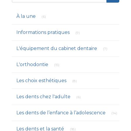
Articles Count
À la une
(6)
Articles Count
Informations pratiques
(9)
Articles Count
L'équipement du cabinet dentaire
(7)
Articles Count
L'orthodontie
(15)
Articles Count
Les choix esthétiques
(8)
Articles Count
Les dents chez l'adulte
(6)
Articles
Les dents de l’enfance à l’adolescence
(14)
Articles Count
Les dents et la santé
(18)