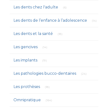
Articles Count
Les dents chez l'adulte
(6)
Articles
Les dents de l’enfance à l’adolescence
(14)
Articles Count
Les dents et la santé
(18)
Articles Count
Les gencives
(14)
Articles Count
Les implants
(19)
Articles Count
Les pathologies bucco-dentaires
(24)
Articles Count
Les prothèses
(18)
Articles Count
Omnipratique
(164)