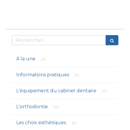
Rechercher
Articles Count
À la une
(6)
Articles Count
Informations pratiques
(9)
Articles Count
L'équipement du cabinet dentaire
(7)
Articles Count
L'orthodontie
(15)
Articles Count
Les choix esthétiques
(8)