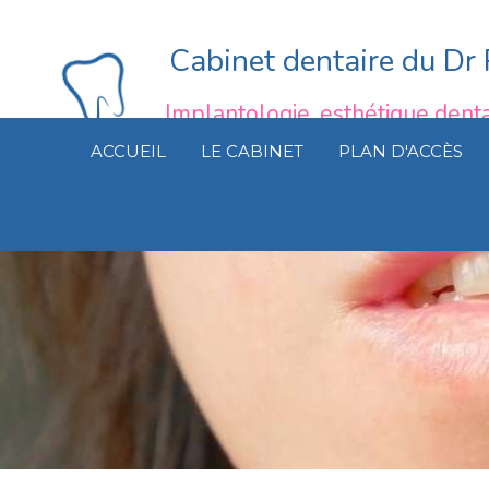
Cabinet dentaire du D
Implantologie, esthétique denta
ACCUEIL
LE CABINET
PLAN D'ACCÈS