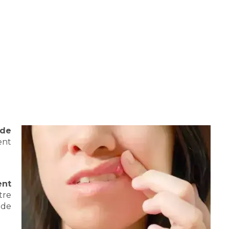
 de
ent
ent
tre
 de