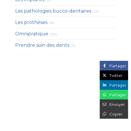
Articles Count
Les pathologies bucco-dentaires
(24)
Articles Count
Les prothèses
(18)
Articles Count
Omnipratique
(164)
Articles Count
Prendre soin des dents
(15)
Partager
Twitter
Partager
Partager
Envoyer
Copier