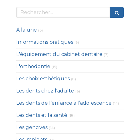
Rechercher
Articles Count
À la une
(6)
Articles Count
Informations pratiques
(9)
Articles Count
L'équipement du cabinet dentaire
(7)
Articles Count
L'orthodontie
(15)
Articles Count
Les choix esthétiques
(8)
Articles Count
Les dents chez l'adulte
(6)
Articles Co
Les dents de l’enfance à l’adolescence
(14)
Articles Count
Les dents et la santé
(18)
Articles Count
Les gencives
(14)
Articles Count
Les implants
(19)