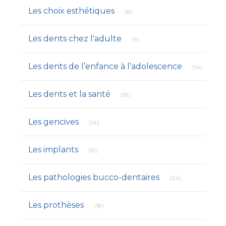
Articles Count
Les choix esthétiques
(8)
Articles Count
Les dents chez l'adulte
(6)
Articles
Les dents de l’enfance à l’adolescence
(14)
Articles Count
Les dents et la santé
(18)
Articles Count
Les gencives
(14)
Articles Count
Les implants
(19)
Articles Count
Les pathologies bucco-dentaires
(24)
Articles Count
Les prothèses
(18)