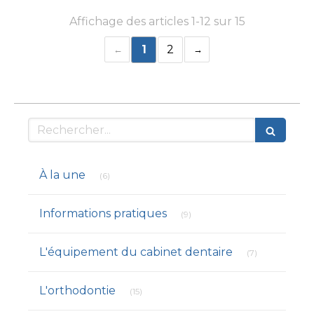
Affichage des articles 1-12 sur 15
1
2
Rechercher
Articles Count
À la une
(6)
Articles Count
Informations pratiques
(9)
Articles Count
L'équipement du cabinet dentaire
(7)
Articles Count
L'orthodontie
(15)