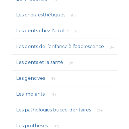
Articles Count
Les choix esthétiques
(8)
Articles Count
Les dents chez l'adulte
(6)
Articles
Les dents de l’enfance à l’adolescence
(14)
Articles Count
Les dents et la santé
(18)
Articles Count
Les gencives
(14)
Articles Count
Les implants
(19)
Articles Count
Les pathologies bucco-dentaires
(24)
Articles Count
Les prothèses
(18)